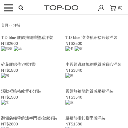
(
0
)
首頁 / / 洋裝
T.D blue 腰飾抽繩垂墜感洋裝
T.D blue 澎澎袖細褶圓領洋裝
NT$2600
NT$2500
碎花腰綁帶V領洋裝
小圓領邊縫飾縮呢質感背心洋裝
NT$1580
NT$3840
活動裡暗格紋背心洋裝
圓領無袖簡約質感壓褶洋裝
NT$1580
NT$3540
翻領袋織帶飾邊半門襟拉鍊洋裝
腰褶前排釦垂墜感洋裝
NT$2800
NT$1580