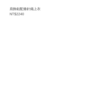
肩飾釦配條針織上衣
NT$2240