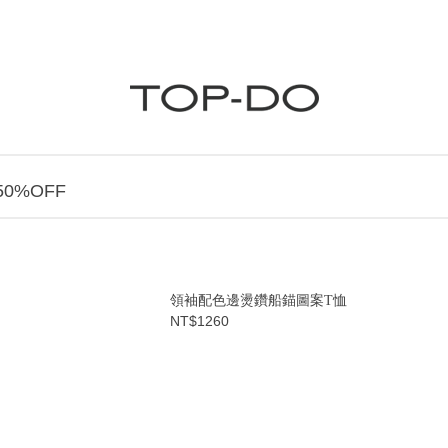
0%OFF
領袖配色邊燙鑽船錨圖案T恤
NT$1260