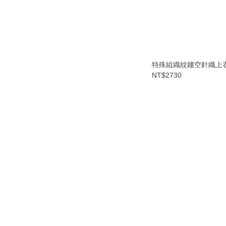
特殊組織紋鏤空針織上
NT$2730