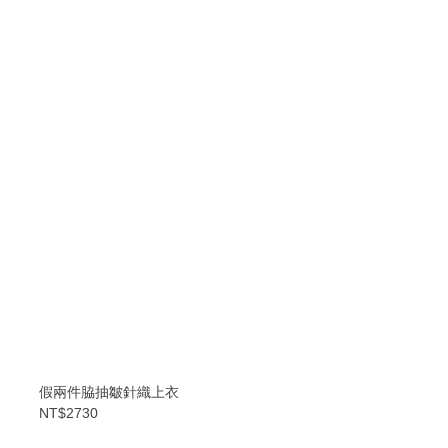
假兩件脇抽皺針織上衣
NT$2730