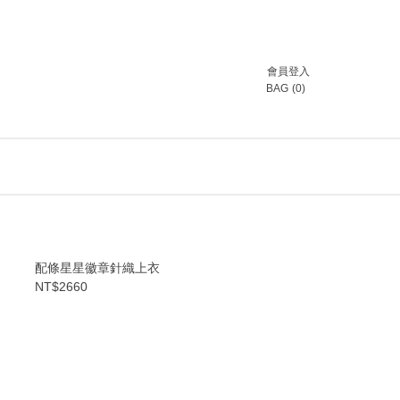
會員登入
BAG
(
0
)
配條星星徽章針織上衣
NT$2660