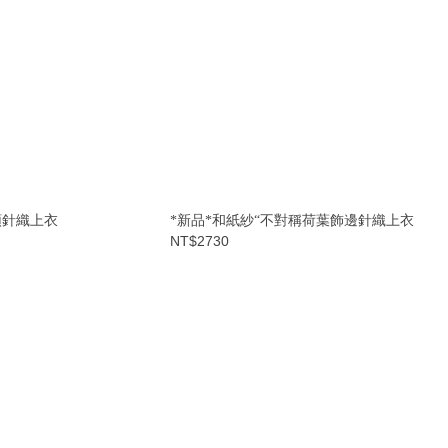
領針織上衣
*新品*和紙紗“不對稱荷葉飾邊針織上衣
NT$2730