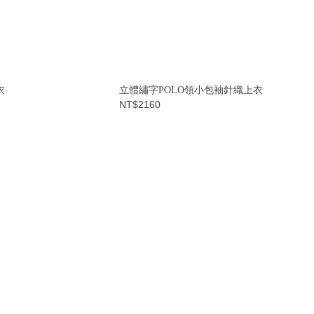
衣
立體繡字POLO領小包袖針織上衣
NT$2160