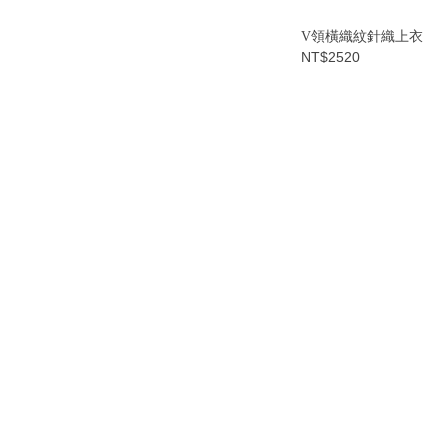
V領橫織紋針織上衣
NT$2520