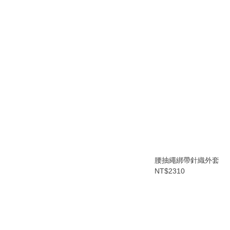
腰抽繩綁帶針織外套
NT$2310