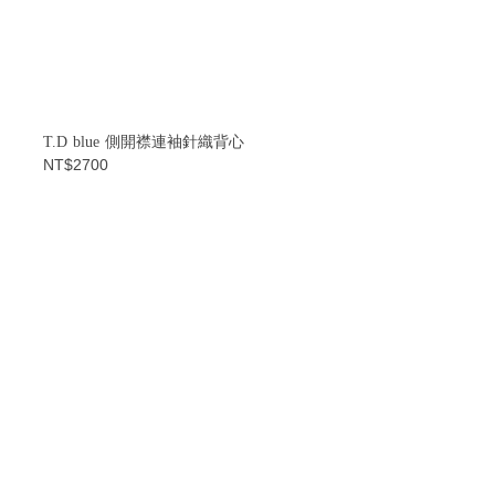
T.D blue 側開襟連袖針織背心
NT$2700