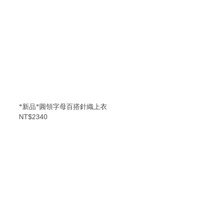
*新品*圓領字母百搭針織上衣
NT$2340