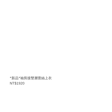
*新品*袖剪接雙層蕾絲上衣
NT$1920