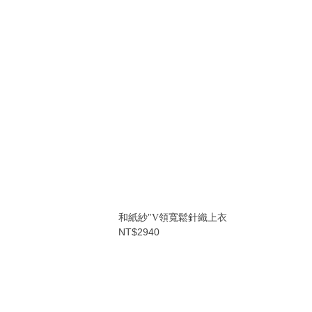
和紙紗"V領寬鬆針織上衣
NT$2940