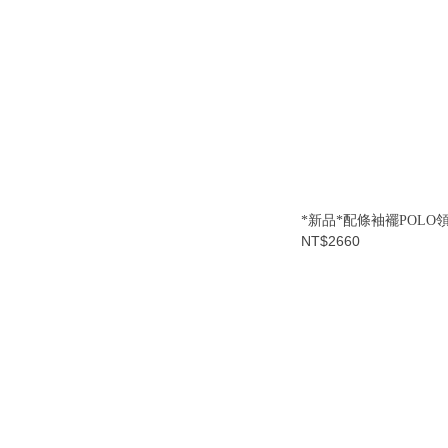
*新品*配條袖襬POLO
NT$2660