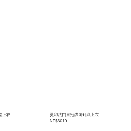
織上衣
燙印法鬥皇冠鑽飾針織上衣
NT$3010