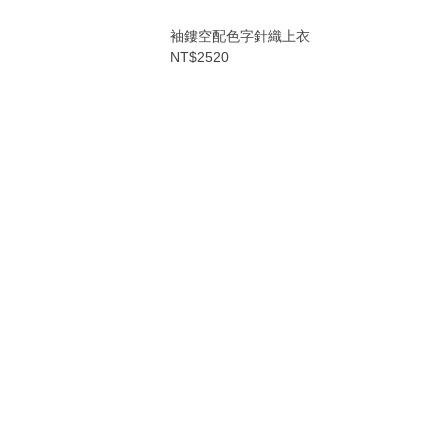
袖鏤空配色字針織上衣
NT$2520