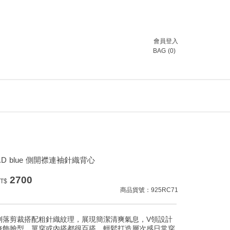
會員登入
BAG
(
0
)
T.D blue 側開襟連袖針織背心
2700
T$
商品貨號：925RC71
俐落剪裁搭配粗針織紋理，展現簡潔清爽氣息，V領設計
修飾臉型，單穿或內搭都很百搭，輕鬆打造層次感日常穿