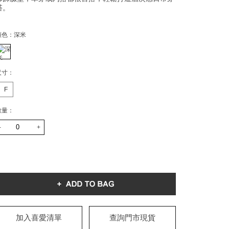
搭。
顏色：
深米
尺寸：
F
數量：
-
+
加入喜愛清單
查詢門市現貨