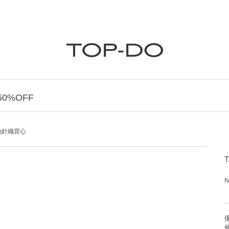
0%OFF
襟連袖針織背心
N