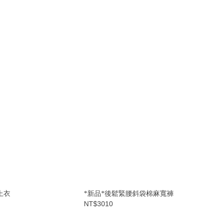
上衣
*新品*後鬆緊腰斜袋棉麻寬褲
NT$3010