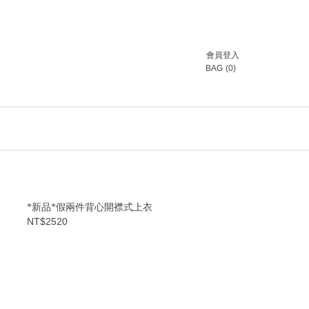
會員登入
BAG
(
0
)
*新品*假兩件背心開襟式上衣
NT$2520