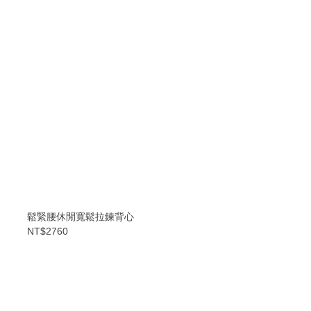
鬆緊腰休閒寬鬆拉鍊背心
NT$2760