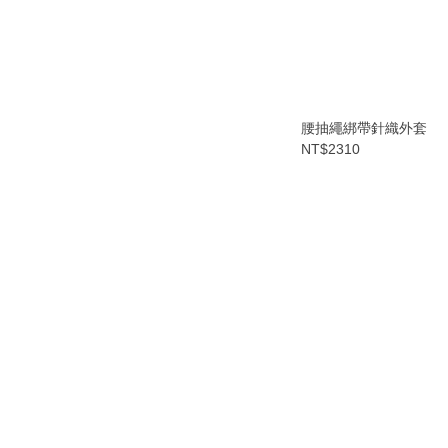
腰抽繩綁帶針織外套
NT$2310