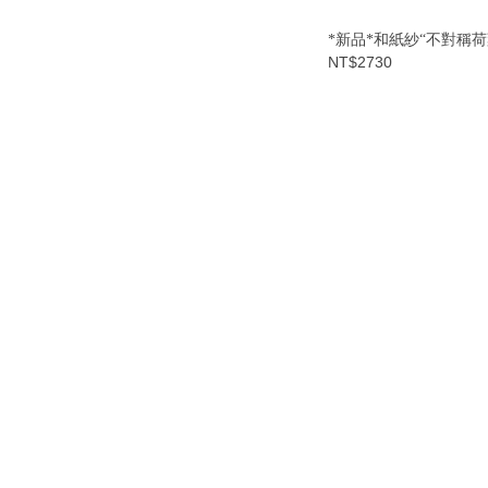
*新品*和紙紗“不對稱
NT$2730