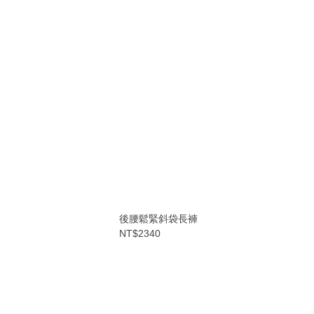
後腰鬆緊斜袋長褲
NT$2340