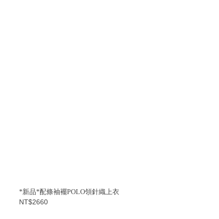
*新品*配條袖襬POLO領針織上衣
NT$2660