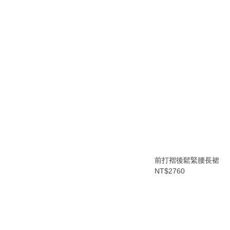
前打褶後鬆緊腰長裙
NT$2760