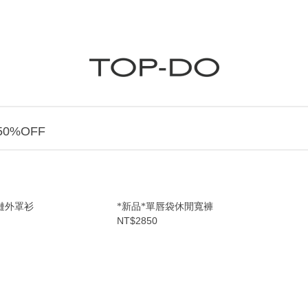
0%OFF
鏈外罩衫
*新品*單唇袋休閒寬褲
NT$2850