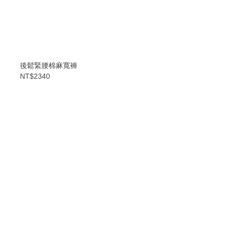
後鬆緊腰棉麻寬褲
NT$2340