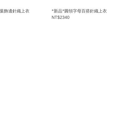
荷葉飾邊針織上衣
*新品*圓領字母百搭針織上衣
NT$2340