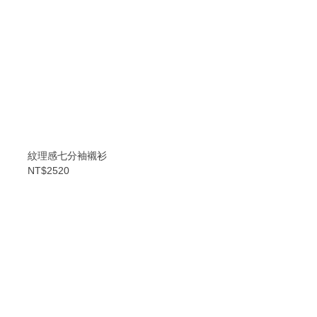
紋理感七分袖襯衫
NT$2520