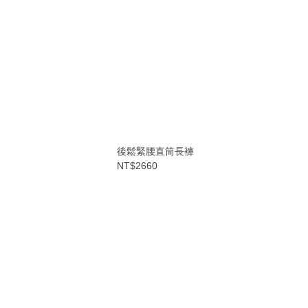
後鬆緊腰直筒長褲
NT$2660