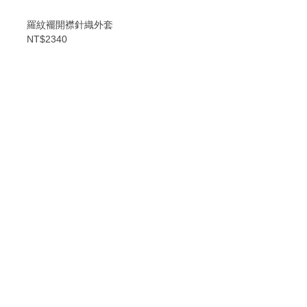
羅紋襬開襟針織外套
NT$2340