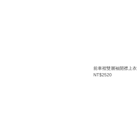
前車褶雙層袖開襟上衣
NT$2520