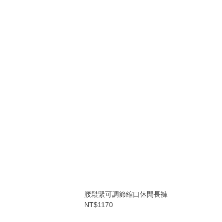
腰鬆緊可調節縮口休閒長褲
NT$1170