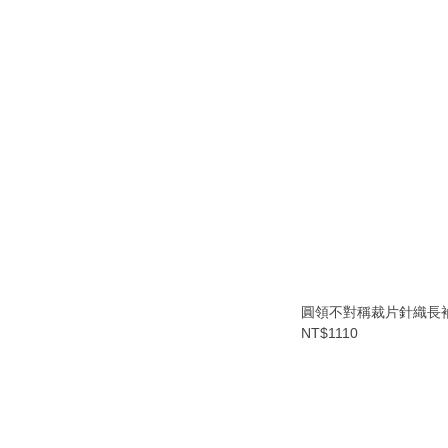
圓領不對稱裁片針織長
NT$1110