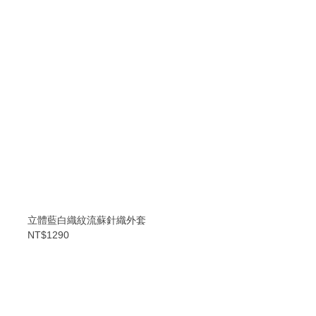
立體藍白織紋流蘇針織外套
NT$1290