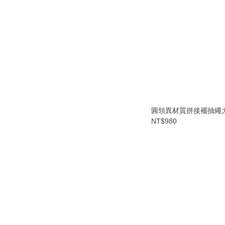
圓領異材質拼接襬抽繩
NT$980