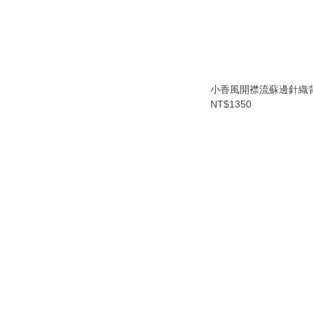
小香風開襟流蘇邊針織
NT$1350