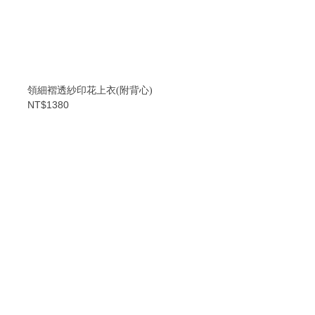
領細褶透紗印花上衣(附背心)
NT$1380