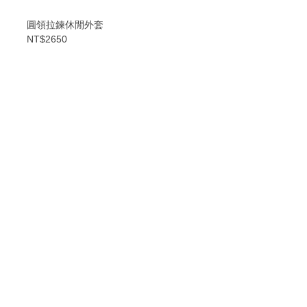
圓領拉鍊休閒外套
NT$2650