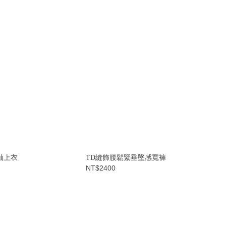
袖上衣
TD縫飾腰鬆緊垂墜感寬褲
NT$2400