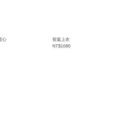
背心
荷葉上衣
NT$1080