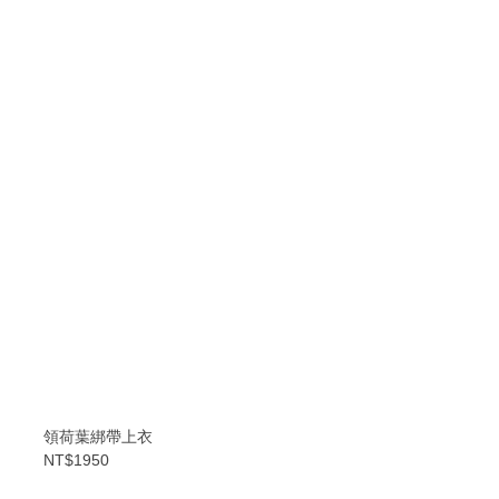
領荷葉綁帶上衣
NT$1950