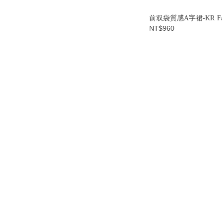
前双袋質感A字裙-KR Fab
NT$960