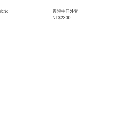
ric
圓領牛仔外套
NT$2300