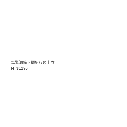
鬆緊調節下擺短版領上衣
NT$1290