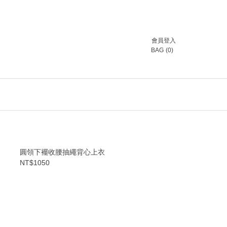
會員登入
BAG
(
0
)
圓領下襬收腰抽繩背心上衣
NT$1050