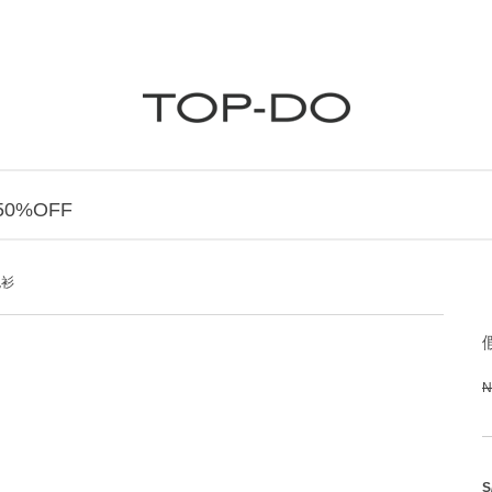
0%OFF
襯衫
N
S