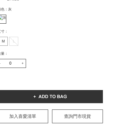
顏色：
灰
尺寸：
M
L
數量：
-
+
加入喜愛清單
查詢門市現貨