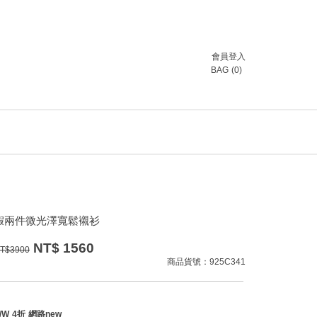
會員登入
BAG
(
0
)
假兩件微光澤寬鬆襯衫
NT$
1560
T$
3900
商品貨號：925C341
/W 4折 網路new