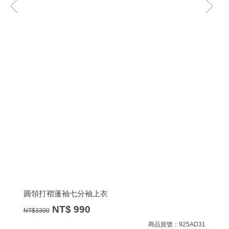
圓領打褶蓬袖七分袖上衣
NT$
990
NT$
3300
商品貨號：925AD31