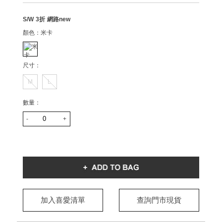
S/W 3折 網路new
顏色：
米卡
尺寸：
M
L
數量：
-
+
加入喜愛清單
查詢門市現貨