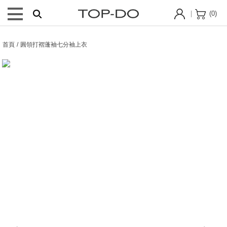
(
0
)
首頁 / 圓領打褶蓬袖七分袖上衣