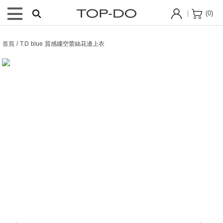
(
0
)
首頁 / T.D blue 質感縷空蕾絲花邊上衣