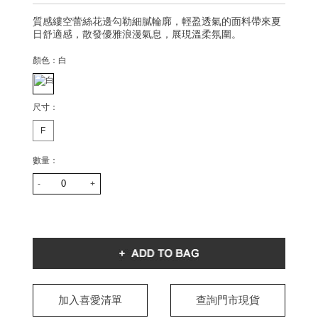
質感縷空蕾絲花邊勾勒細膩輪廓，輕盈透氣的面料帶來夏
日舒適感，散發優雅浪漫氣息，展現溫柔氛圍。
顏色：
白
尺寸：
F
數量：
-
+
加入喜愛清單
查詢門市現貨