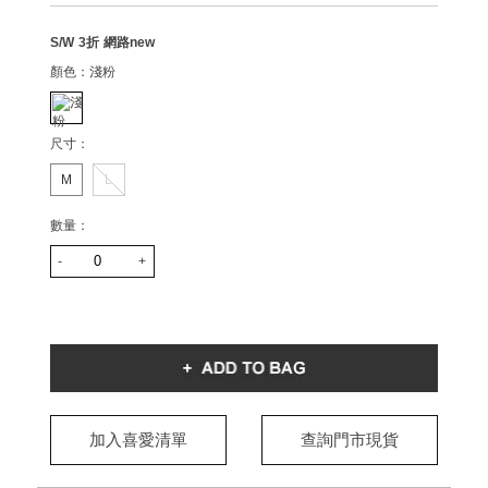
S/W 3折 網路new
顏色：
淺粉
尺寸：
M
L
數量：
-
+
加入喜愛清單
查詢門市現貨