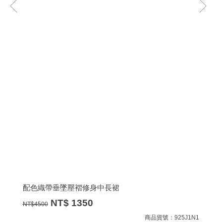
配色織帶垂墜壓褶修身中長裙
NT$
1350
NT$
4500
商品貨號：925J1N1