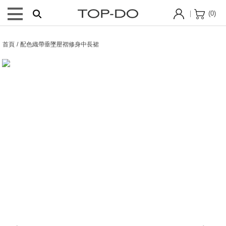
(
0
)
首頁 / 配色織帶垂墜壓褶修身中長裙