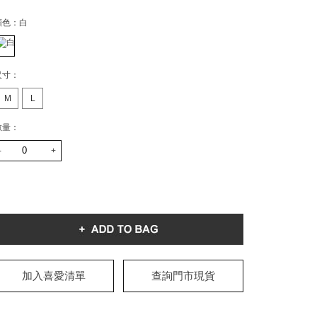
顏色：
白
尺寸：
M
L
數量：
-
+
加入喜愛清單
查詢門市現貨