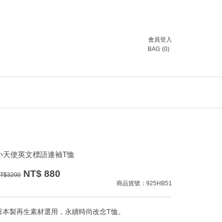
會員登入
BAG
(
0
)
小天使英文標語連袖T恤
NT$
880
T$
3200
商品貨號：925HB51
日本製再生素材選用，永續時尚改念T恤。