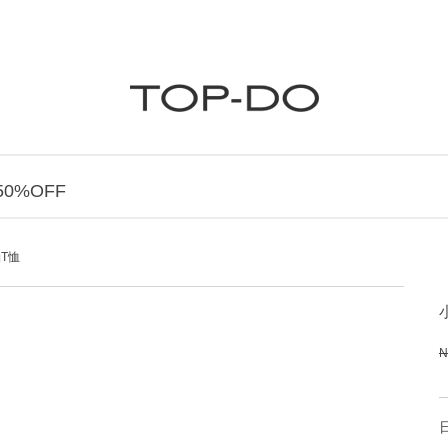
0%OFF
T恤
N