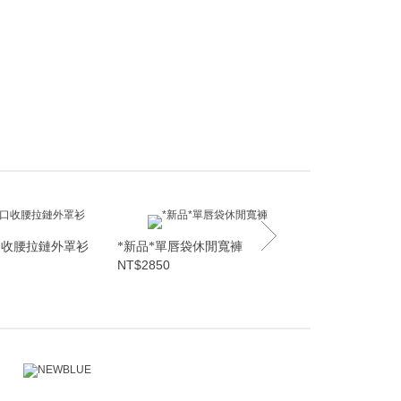
口收腰拉鏈外罩衫
*新品*單唇袋休閒寬褲
*新品*假兩
NT$2850
NT$2520