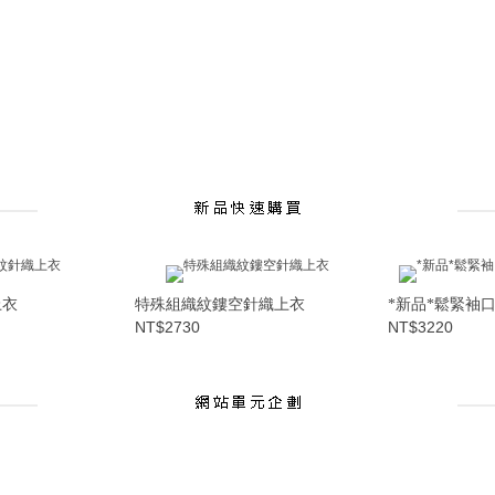
上衣
特殊組織紋鏤空針織上衣
*新品*鬆緊袖
NT$2730
NT$3220