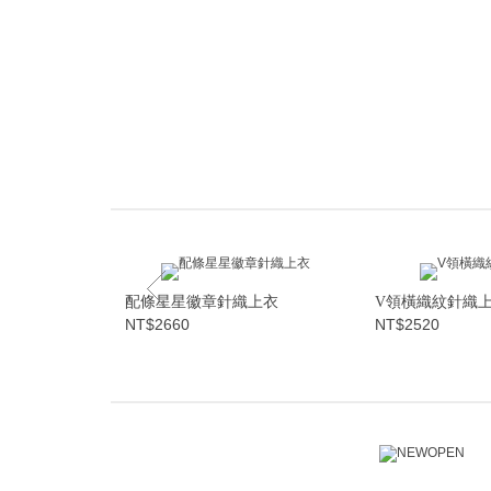
寬版T恤
配條星星徽章針織上衣
V領橫織紋針織
NT$2660
NT$2520